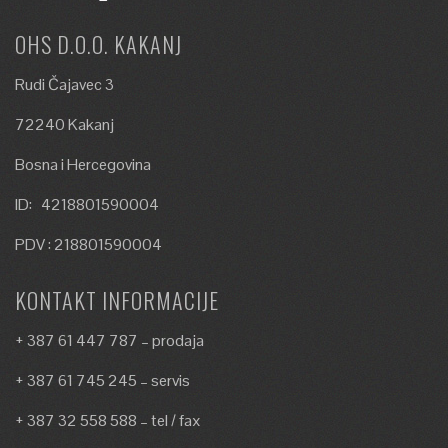
OHS D.O.O. KAKANJ
Rudi Čajavec 3
72240 Kakanj
Bosna i Hercegovina
ID: 4218801590004
PDV : 218801590004
KONTAKT INFORMACIJE
+ 387 61 447 787 – prodaja
+ 387 61 745 245 – servis
+ 387 32 558 588 – tel / fax