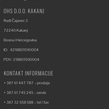
OHS D.O.O. KAKANJ
Rudi Čajavec 3
72240 Kakanj
Bosna i Hercegovina
ID: 4218801590004
PDV : 218801590004
KONTAKT INFORMACIJE
+ 387 61 447 787 – prodaja
+ 387 61 745 245 – servis
+ 387 32 558 588 – tel / fax