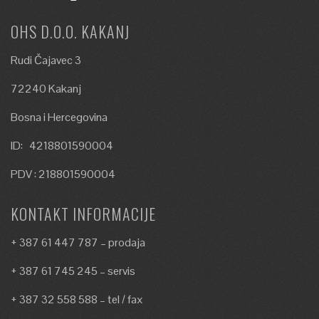
OHS D.O.O. KAKANJ
Rudi Čajavec 3
72240 Kakanj
Bosna i Hercegovina
ID: 4218801590004
PDV : 218801590004
KONTAKT INFORMACIJE
+ 387 61 447 787 – prodaja
+ 387 61 745 245 – servis
+ 387 32 558 588 – tel / fax