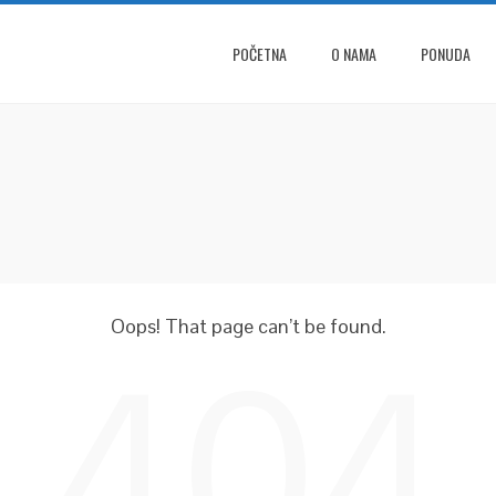
POČETNA
O NAMA
PONUDA
Oops! That page can’t be found.
404