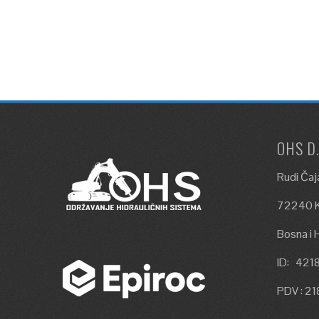
OHS D
Rudi Čaj
72240 K
Bosna i 
ID: 42
PDV : 2