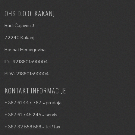
OHS D.O.O. KAKANJ
Rudi Čajavec 3
72240 Kakanj
Bosna i Hercegovina
ID: 4218801590004
PDV : 218801590004
KONTAKT INFORMACIJE
+ 387 61 447 787 – prodaja
+ 387 61 745 245 – servis
+ 387 32 558 588 – tel / fax