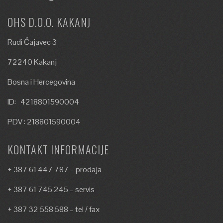
OHS D.O.O. KAKANJ
Rudi Čajavec 3
72240 Kakanj
Bosna i Hercegovina
ID: 4218801590004
PDV : 218801590004
KONTAKT INFORMACIJE
+ 387 61 447 787 – prodaja
+ 387 61 745 245 – servis
+ 387 32 558 588 – tel / fax