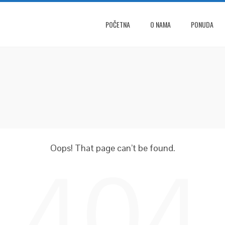
POČETNA
O NAMA
PONUDA
Oops! That page can’t be found.
404