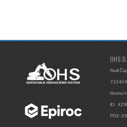
OHS D
Rudi Čaj
72240 K
Bosna i 
ID: 42
PDV : 2