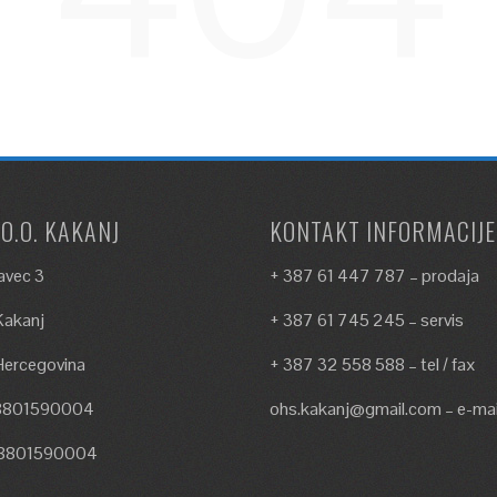
.O.O. KAKANJ
KONTAKT INFORMACIJE
avec 3
+ 387 61 447 787 – prodaja
akanj
+ 387 61 745 245 – servis
Hercegovina
+ 387 32 558 588 – tel / fax
18801590004
ohs.kakanj@gmail.com – e-mai
18801590004