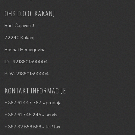
OHS D.O.O. KAKANJ
Rudi Čajavec 3
72240 Kakanj
Bosna i Hercegovina
ID: 4218801590004
PDV : 218801590004
KONTAKT INFORMACIJE
+ 387 61 447 787 – prodaja
+ 387 61 745 245 – servis
+ 387 32 558 588 – tel / fax