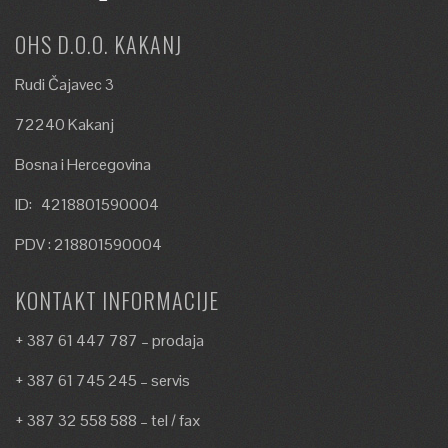
OHS D.O.O. KAKANJ
Rudi Čajavec 3
72240 Kakanj
Bosna i Hercegovina
ID: 4218801590004
PDV : 218801590004
KONTAKT INFORMACIJE
+ 387 61 447 787 – prodaja
+ 387 61 745 245 – servis
+ 387 32 558 588 – tel / fax