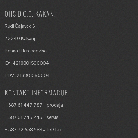
OHS D.O.O. KAKANJ
Rudi Čajavec 3
72240 Kakanj
Bosna i Hercegovina
ID: 4218801590004
PDV : 218801590004
KONTAKT INFORMACIJE
+ 387 61 447 787 – prodaja
+ 387 61 745 245 – servis
+ 387 32 558 588 – tel / fax