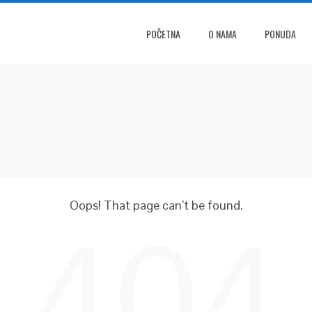
POČETNA
O NAMA
PONUDA
Oops! That page can’t be found.
404