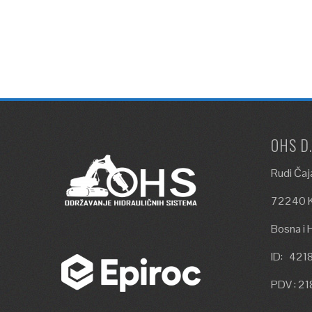
OHS D
Rudi Čaj
72240 K
Bosna i 
ID: 42
PDV : 2