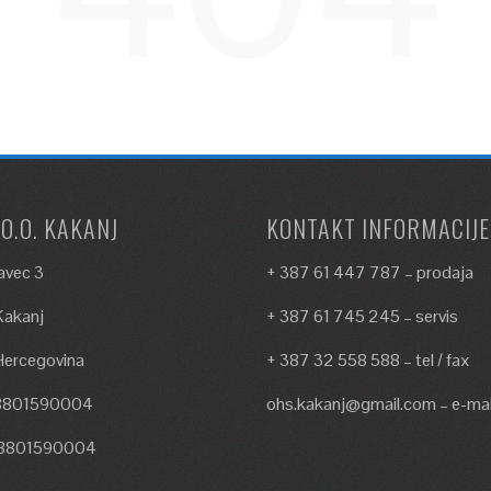
.O.O. KAKANJ
KONTAKT INFORMACIJE
avec 3
+ 387 61 447 787 – prodaja
akanj
+ 387 61 745 245 – servis
Hercegovina
+ 387 32 558 588 – tel / fax
18801590004
ohs.kakanj@gmail.com – e-mai
18801590004