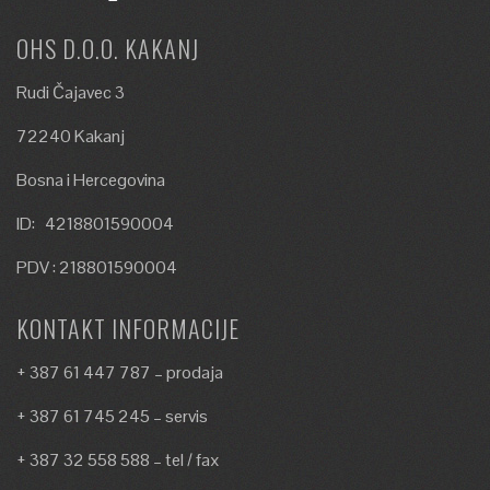
OHS D.O.O. KAKANJ
Rudi Čajavec 3
72240 Kakanj
Bosna i Hercegovina
ID: 4218801590004
PDV : 218801590004
KONTAKT INFORMACIJE
+ 387 61 447 787 – prodaja
+ 387 61 745 245 – servis
+ 387 32 558 588 – tel / fax