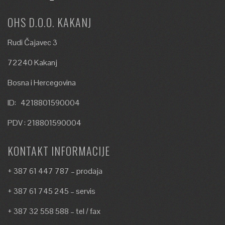
OHS D.O.O. KAKANJ
Rudi Čajavec 3
72240 Kakanj
Bosna i Hercegovina
ID: 4218801590004
PDV : 218801590004
KONTAKT INFORMACIJE
+ 387 61 447 787 – prodaja
+ 387 61 745 245 – servis
+ 387 32 558 588 – tel / fax