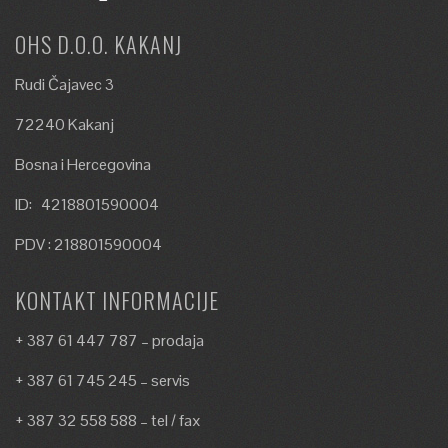
OHS D.O.O. KAKANJ
Rudi Čajavec 3
72240 Kakanj
Bosna i Hercegovina
ID: 4218801590004
PDV : 218801590004
KONTAKT INFORMACIJE
+ 387 61 447 787 – prodaja
+ 387 61 745 245 – servis
+ 387 32 558 588 – tel / fax