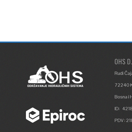
OHS D
Rudi Čaj
72240 K
Bosna i 
ID: 42
PDV : 2