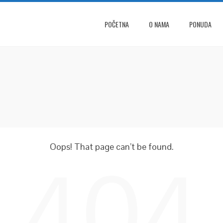
POČETNA
O NAMA
PONUDA
Oops! That page can’t be found.
404