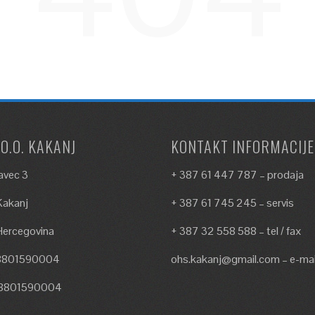
.O.O. KAKANJ
KONTAKT INFORMACIJE
avec 3
+ 387 61 447 787 – prodaja
akanj
+ 387 61 745 245 – servis
Hercegovina
+ 387 32 558 588 – tel / fax
18801590004
ohs.kakanj@gmail.com – e-mai
18801590004