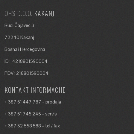
OHS D.O.O. KAKANJ
Rudi Čajavec 3
72240 Kakanj
Bosna i Hercegovina
ID: 4218801590004
PDV : 218801590004
KONTAKT INFORMACIJE
+ 387 61 447 787 – prodaja
+ 387 61 745 245 – servis
+ 387 32 558 588 – tel / fax