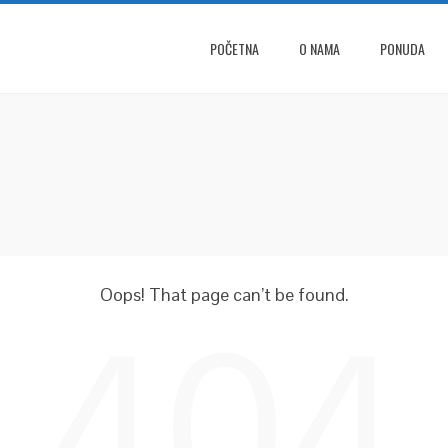
POČETNA
O NAMA
PONUDA
Oops! That page can’t be found.
404