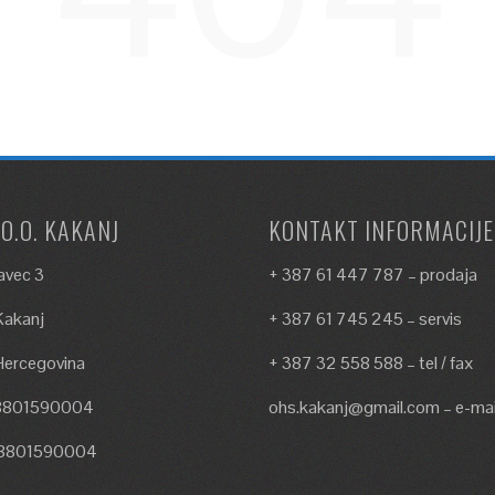
.O.O. KAKANJ
KONTAKT INFORMACIJE
avec 3
+ 387 61 447 787 – prodaja
akanj
+ 387 61 745 245 – servis
Hercegovina
+ 387 32 558 588 – tel / fax
18801590004
ohs.kakanj@gmail.com – e-mai
18801590004