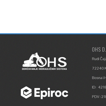
OHS D
Rudi Čaj
72240 K
Bosna i 
ID: 42
PDV : 2