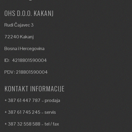
OHS D.O.O. KAKANJ
Rudi Čajavec 3
72240 Kakanj
Bosna i Hercegovina
ID: 4218801590004
PDV : 218801590004
KONTAKT INFORMACIJE
+ 387 61 447 787 – prodaja
+ 387 61 745 245 – servis
+ 387 32 558 588 – tel / fax