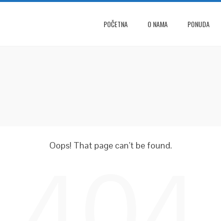
POČETNA
O NAMA
PONUDA
Oops! That page can’t be found.
404