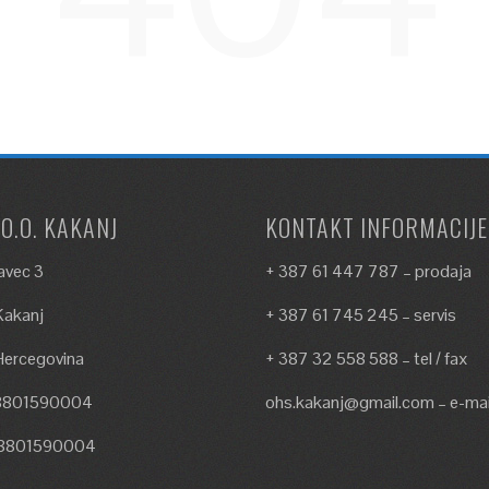
.O.O. KAKANJ
KONTAKT INFORMACIJE
avec 3
+ 387 61 447 787 – prodaja
akanj
+ 387 61 745 245 – servis
Hercegovina
+ 387 32 558 588 – tel / fax
18801590004
ohs.kakanj@gmail.com – e-mai
18801590004