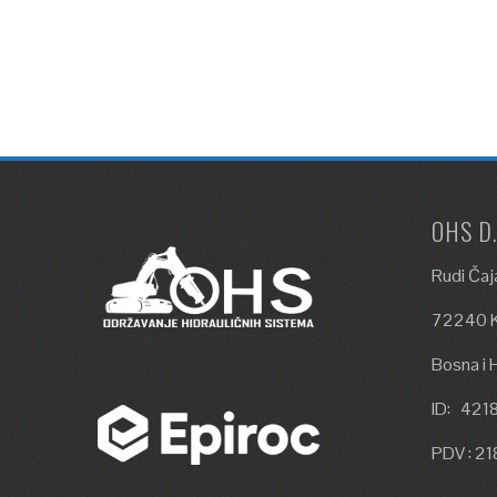
OHS D
Rudi Čaj
72240 K
Bosna i 
ID: 42
PDV : 2