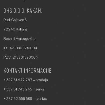
OHS D.O.O. KAKANJ
Rudi Čajavec 3
72240 Kakanj
Bosna i Hercegovina
ID: 4218801590004
PDV : 218801590004
KONTAKT INFORMACIJE
+ 387 61 447 787 – prodaja
+ 387 61 745 245 – servis
+ 387 32 558 588 – tel / fax