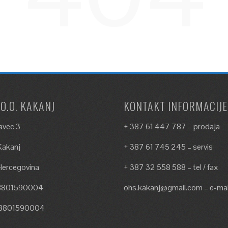
.O.O. KAKANJ
KONTAKT INFORMACIJE
avec 3
+ 387 61 447 787 – prodaja
akanj
+ 387 61 745 245 – servis
Hercegovina
+ 387 32 558 588 – tel / fax
18801590004
ohs.kakanj@gmail.com – e-mai
18801590004