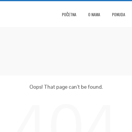
POČETNA
O NAMA
PONUDA
Oops! That page can’t be found.
404