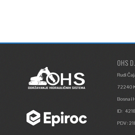
OHS D
Rudi Čaj
72240 K
Bosna i 
ID: 42
PDV : 2