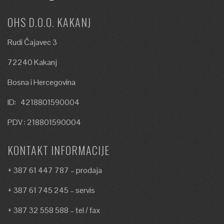
OHS D.O.O. KAKANJ
Rudi Čajavec 3
72240 Kakanj
Bosna i Hercegovina
ID: 4218801590004
PDV : 218801590004
KONTAKT INFORMACIJE
+ 387 61 447 787 – prodaja
+ 387 61 745 245 – servis
+ 387 32 558 588 – tel / fax