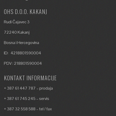
OHS D.O.O. KAKANJ
Rudi Čajavec 3
72240 Kakanj
Bosna i Hercegovina
ID: 4218801590004
PDV : 218801590004
KONTAKT INFORMACIJE
+ 387 61 447 787 – prodaja
+ 387 61 745 245 – servis
+ 387 32 558 588 – tel / fax