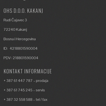
OHS D.O.O. KAKANJ
Rudi Čajavec 3
72240 Kakanj
Bosna i Hercegovina
ID: 4218801590004
PDV : 218801590004
KONTAKT INFORMACIJE
+ 387 61 447 787 – prodaja
+ 387 61 745 245 – servis
+ 387 32 558 588 – tel / fax