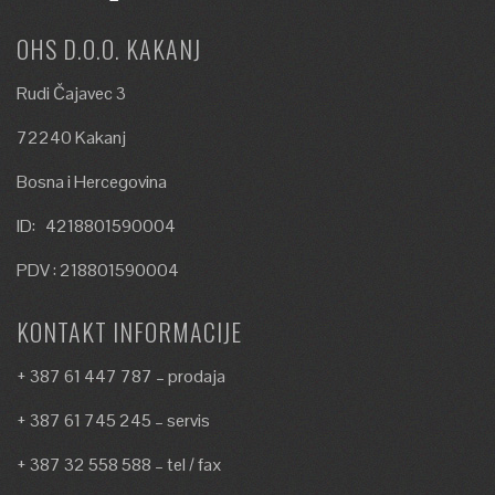
OHS D.O.O. KAKANJ
Rudi Čajavec 3
72240 Kakanj
Bosna i Hercegovina
ID: 4218801590004
PDV : 218801590004
KONTAKT INFORMACIJE
+ 387 61 447 787 – prodaja
+ 387 61 745 245 – servis
+ 387 32 558 588 – tel / fax