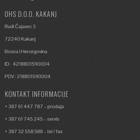
OHS D.O.O. KAKANJ
Rudi Čajavec 3
72240 Kakanj
Bosna i Hercegovina
ID: 4218801590004
PDV : 218801590004
KONTAKT INFORMACIJE
+ 387 61 447 787 – prodaja
+ 387 61 745 245 – servis
+ 387 32 558 588 – tel / fax