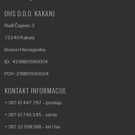
OHS D.O.O. KAKANJ
Rudi Čajavec 3
72240 Kakanj
Bosna i Hercegovina
ID: 4218801590004
PDV : 218801590004
KONTAKT INFORMACIJE
+ 387 61 447 787 – prodaja
+ 387 61 745 245 – servis
+ 387 32 558 588 – tel / fax