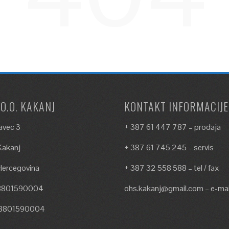
.O.O. KAKANJ
KONTAKT INFORMACIJE
avec 3
+ 387 61 447 787 – prodaja
akanj
+ 387 61 745 245 – servis
Hercegovina
+ 387 32 558 588 – tel / fax
18801590004
ohs.kakanj@gmail.com – e-mai
18801590004