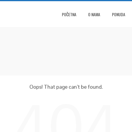
POČETNA
O NAMA
PONUDA
Oops! That page can’t be found.
404