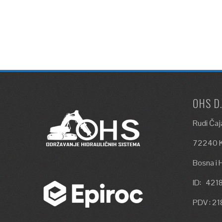
OHS D
Rudi Čaj
72240 K
Bosna i 
ID: 42
PDV : 2