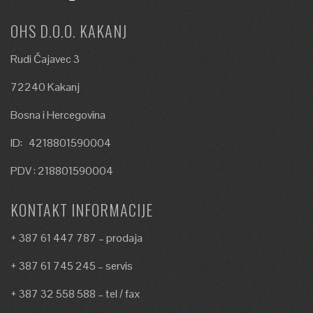
OHS D.O.O. KAKANJ
Rudi Čajavec 3
72240 Kakanj
Bosna i Hercegovina
ID: 4218801590004
PDV : 218801590004
KONTAKT INFORMACIJE
+ 387 61 447 787 – prodaja
+ 387 61 745 245 – servis
+ 387 32 558 588 – tel / fax