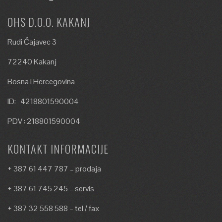
OHS D.O.O. KAKANJ
Rudi Čajavec 3
72240 Kakanj
Bosna i Hercegovina
ID: 4218801590004
PDV : 218801590004
KONTAKT INFORMACIJE
+ 387 61 447 787 – prodaja
+ 387 61 745 245 – servis
+ 387 32 558 588 – tel / fax