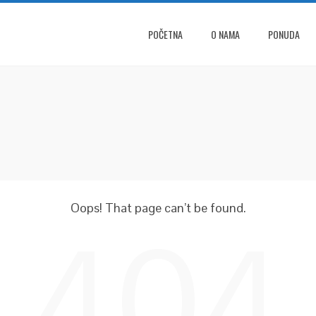
POČETNA
O NAMA
PONUDA
Oops! That page can’t be found.
404