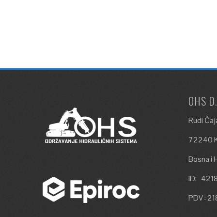
OHS D
Rudi Čaj
72240 K
Bosna i 
ID: 42
PDV : 2