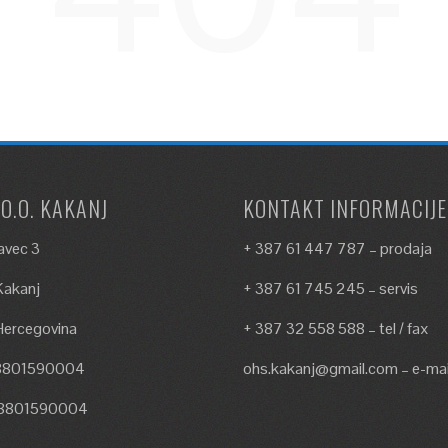
.O.O. KAKANJ
KONTAKT INFORMACIJE
avec 3
+ 387 61 447 787 – prodaja
akanj
+ 387 61 745 245 – servis
Hercegovina
+ 387 32 558 588 – tel / fax
18801590004
ohs.kakanj@gmail.com – e-mai
18801590004