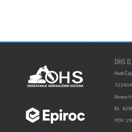
OHS D
Rudi Čaj
72240 K
Bosna i 
ID: 42
PDV : 2