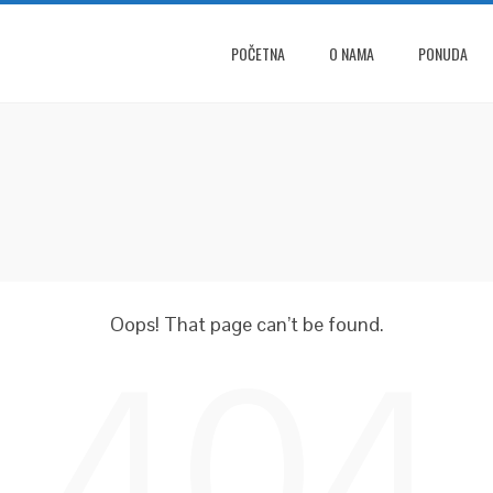
POČETNA
O NAMA
PONUDA
Oops! That page can’t be found.
404