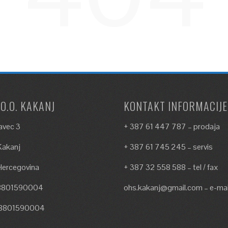
.O.O. KAKANJ
KONTAKT INFORMACIJE
avec 3
+ 387 61 447 787 – prodaja
akanj
+ 387 61 745 245 – servis
Hercegovina
+ 387 32 558 588 – tel / fax
18801590004
ohs.kakanj@gmail.com – e-mai
18801590004