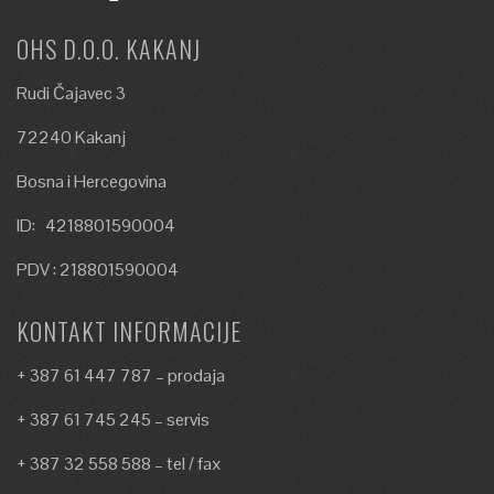
OHS D.O.O. KAKANJ
Rudi Čajavec 3
72240 Kakanj
Bosna i Hercegovina
ID: 4218801590004
PDV : 218801590004
KONTAKT INFORMACIJE
+ 387 61 447 787 – prodaja
+ 387 61 745 245 – servis
+ 387 32 558 588 – tel / fax