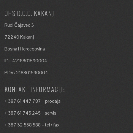
OHS D.O.O. KAKANJ
Rudi Čajavec 3
72240 Kakanj
Bosna i Hercegovina
ID: 4218801590004
PDV : 218801590004
KONTAKT INFORMACIJE
+ 387 61 447 787 – prodaja
+ 387 61 745 245 – servis
+ 387 32 558 588 – tel / fax