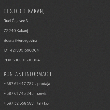
OHS D.O.O. KAKANJ
Rudi Čajavec 3
72240 Kakanj
Bosna i Hercegovina
ID: 4218801590004
PDV : 218801590004
KONTAKT INFORMACIJE
+ 387 61 447 787 – prodaja
+ 387 61 745 245 – servis
+ 387 32 558 588 – tel / fax