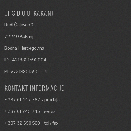
OHS D.O.O. KAKANJ
Rudi Čajavec 3
72240 Kakanj
Bosna i Hercegovina
ID: 4218801590004
PDV : 218801590004
KONTAKT INFORMACIJE
+ 387 61 447 787 – prodaja
+ 387 61 745 245 – servis
+ 387 32 558 588 – tel / fax