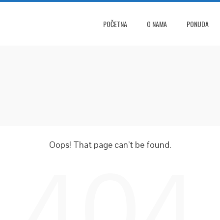
POČETNA
O NAMA
PONUDA
Oops! That page can’t be found.
404