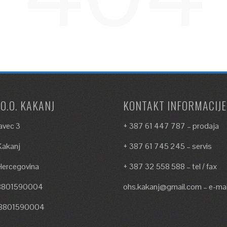
.O.O. KAKANJ
KONTAKT INFORMACIJE
avec 3
+ 387 61 447 787 – prodaja
akanj
+ 387 61 745 245 – servis
Hercegovina
+ 387 32 558 588 – tel / fax
18801590004
ohs.kakanj@gmail.com – e-mai
18801590004