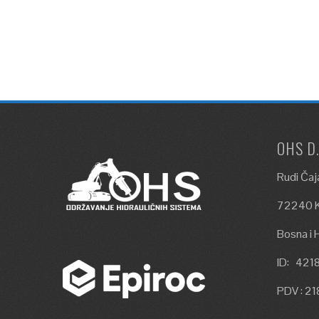
OHS D
Rudi Čaj
72240 K
Bosna i 
ID: 42
PDV : 2