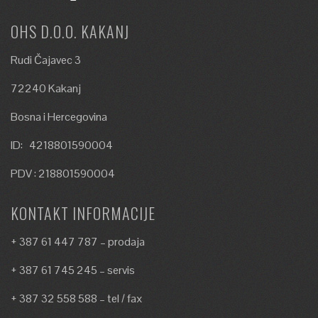
OHS D.O.O. KAKANJ
Rudi Čajavec 3
72240 Kakanj
Bosna i Hercegovina
ID: 4218801590004
PDV : 218801590004
KONTAKT INFORMACIJE
+ 387 61 447 787 – prodaja
+ 387 61 745 245 – servis
+ 387 32 558 588 – tel / fax