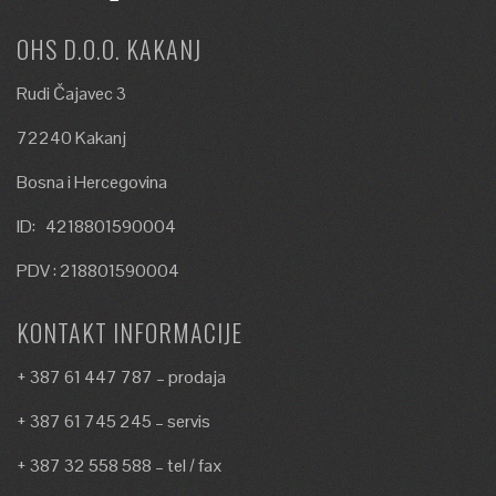
OHS D.O.O. KAKANJ
Rudi Čajavec 3
72240 Kakanj
Bosna i Hercegovina
ID: 4218801590004
PDV : 218801590004
KONTAKT INFORMACIJE
+ 387 61 447 787 – prodaja
+ 387 61 745 245 – servis
+ 387 32 558 588 – tel / fax