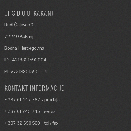
OHS D.O.O. KAKANJ
Rudi Čajavec 3
72240 Kakanj
Bosna i Hercegovina
ID: 4218801590004
PDV : 218801590004
KONTAKT INFORMACIJE
+ 387 61 447 787 – prodaja
+ 387 61 745 245 – servis
+ 387 32 558 588 – tel / fax