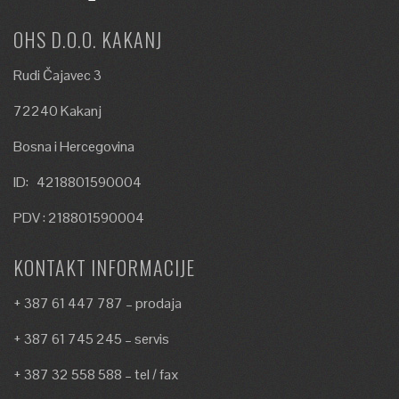
OHS D.O.O. KAKANJ
Rudi Čajavec 3
72240 Kakanj
Bosna i Hercegovina
ID: 4218801590004
PDV : 218801590004
KONTAKT INFORMACIJE
+ 387 61 447 787 – prodaja
+ 387 61 745 245 – servis
+ 387 32 558 588 – tel / fax