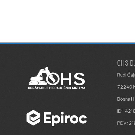
OHS D
Rudi Čaj
72240 K
Bosna i 
ID: 42
PDV : 2