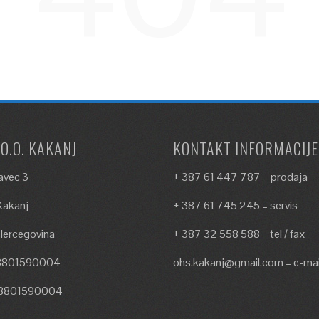
.O.O. KAKANJ
KONTAKT INFORMACIJE
avec 3
+ 387 61 447 787 – prodaja
akanj
+ 387 61 745 245 – servis
Hercegovina
+ 387 32 558 588 – tel / fax
18801590004
ohs.kakanj@gmail.com – e-mai
18801590004