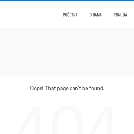
POČETNA
O NAMA
PONUDA
Oops! That page can’t be found.
404