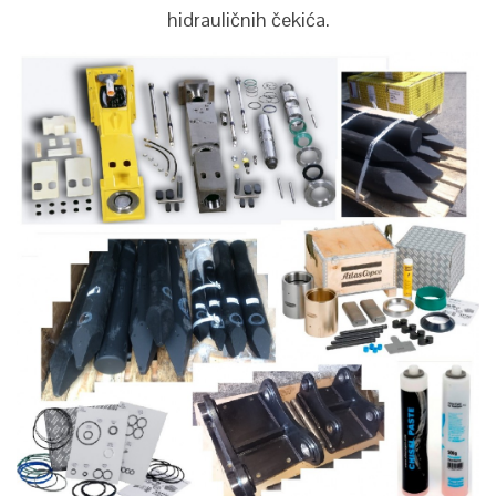
hidrauličnih čekića.