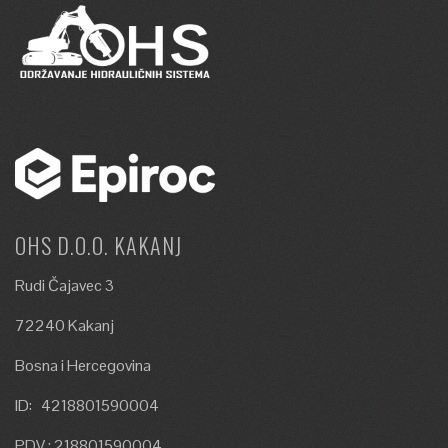
OHS D.O.O. KAKANJ
Rudi Čajavec 3
72240 Kakanj
Bosna i Hercegovina
ID: 4218801590004
PDV : 218801590004