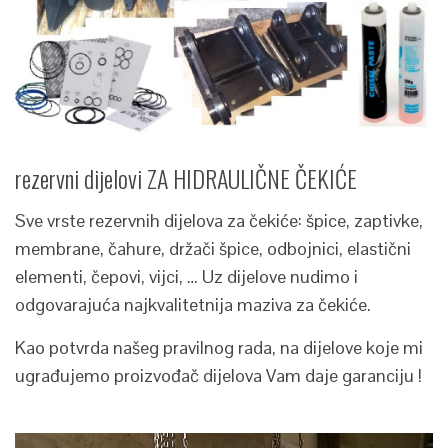
rezervni dijelovi ZA HIDRAULIČNE ČEKIĆE
Sve vrste rezervnih dijelova za čekiće: špice, zaptivke,
membrane, čahure, držači špice, odbojnici, elastični
elementi, čepovi, vijci, … Uz dijelove nudimo i
odgovarajuća najkvalitetnija maziva za čekiće.
Kao potvrda našeg pravilnog rada, na dijelove koje mi
ugrađujemo proizvođač dijelova Vam daje garanciju !