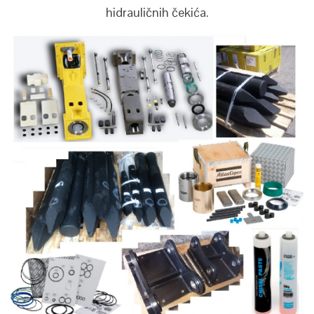
hidrauličnih čekića.