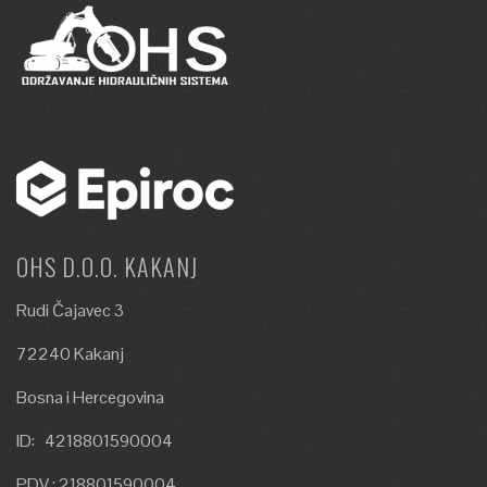
OHS D.O.O. KAKANJ
Rudi Čajavec 3
72240 Kakanj
Bosna i Hercegovina
ID: 4218801590004
PDV : 218801590004