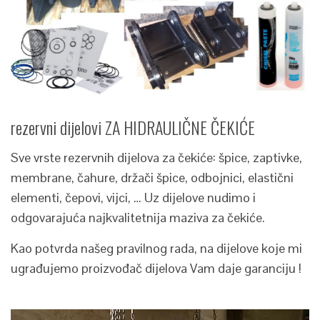
rezervni dijelovi ZA HIDRAULIČNE ČEKIĆE
Sve vrste rezervnih dijelova za čekiće: špice, zaptivke,
membrane, čahure, držači špice, odbojnici, elastični
elementi, čepovi, vijci, … Uz dijelove nudimo i
odgovarajuća najkvalitetnija maziva za čekiće.
Kao potvrda našeg pravilnog rada, na dijelove koje mi
ugrađujemo proizvođač dijelova Vam daje garanciju !