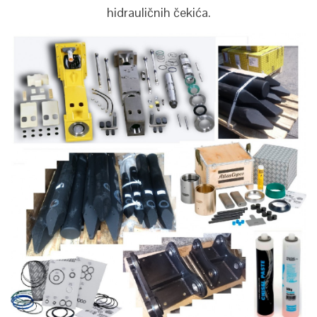
hidrauličnih čekića.