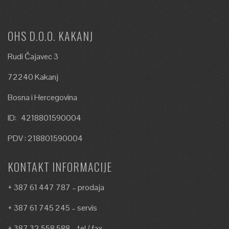
OHS D.O.O. KAKANJ
Rudi Čajavec 3
72240 Kakanj
Bosna i Hercegovina
ID: 4218801590004
PDV : 218801590004
KONTAKT INFORMACIJE
+ 387 61 447 787 – prodaja
+ 387 61 745 245 – servis
+ 387 32 558 588 – tel / fax