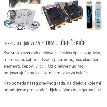
rezervni dijelovi ZA HIDRAULIČNE ČEKIĆE
Sve vrste rezervnih dijelova za čekiće: špice, zaptivke,
membrane, čahure, držači špice, odbojnici, elastični
elementi, čepovi, vijci, … Uz dijelove nudimo i
odgovarajuća najkvalitetnija maziva za čekiće.
Kao potvrda našeg pravilnog rada, na dijelove koje mi
ugrađujemo proizvođač dijelova Vam daje garanciju !