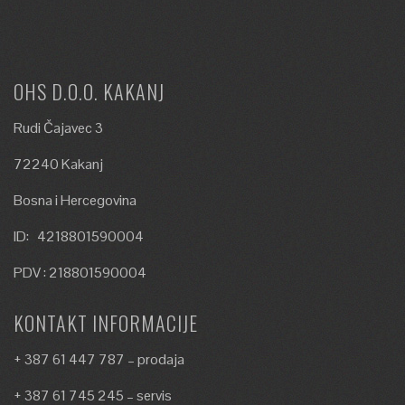
OHS D.O.O. KAKANJ
Rudi Čajavec 3
72240 Kakanj
Bosna i Hercegovina
ID: 4218801590004
PDV : 218801590004
KONTAKT INFORMACIJE
+ 387 61 447 787 – prodaja
+ 387 61 745 245 – servis