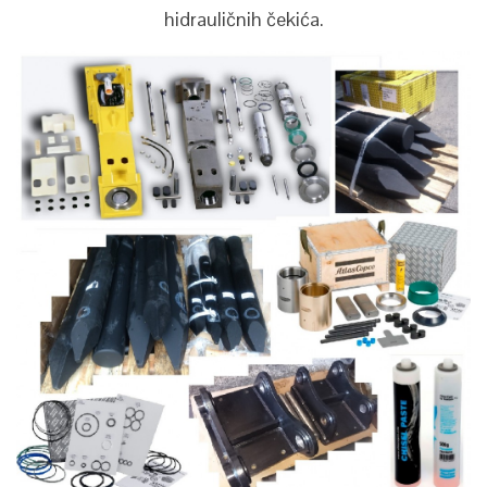
hidrauličnih čekića.