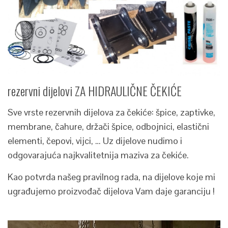
rezervni dijelovi ZA HIDRAULIČNE ČEKIĆE
Sve vrste rezervnih dijelova za čekiće: špice, zaptivke,
membrane, čahure, držači špice, odbojnici, elastični
elementi, čepovi, vijci, … Uz dijelove nudimo i
odgovarajuća najkvalitetnija maziva za čekiće.
Kao potvrda našeg pravilnog rada, na dijelove koje mi
ugrađujemo proizvođač dijelova Vam daje garanciju !