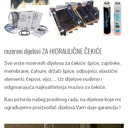
rezervni dijelovi ZA HIDRAULIČNE ČEKIĆE
Sve vrste rezervnih dijelova za čekiće: špice, zaptivke,
membrane, čahure, držači špice, odbojnici, elastični
elementi, čepovi, vijci, … Uz dijelove nudimo i
odgovarajuća najkvalitetnija maziva za čekiće.
Kao potvrda našeg pravilnog rada, na dijelove koje mi
ugrađujemo proizvođač dijelova Vam daje garanciju !