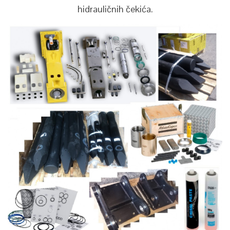
hidrauličnih čekića.