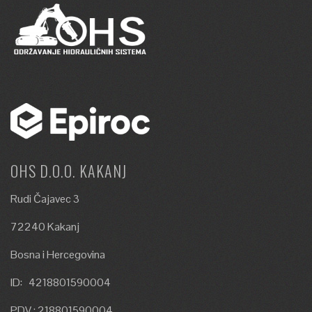
OHS D.O.O. KAKANJ
Rudi Čajavec 3
72240 Kakanj
Bosna i Hercegovina
ID: 4218801590004
PDV : 218801590004