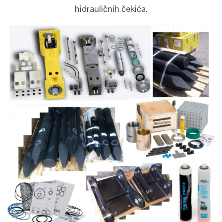
hidrauličnih čekića.