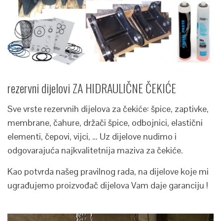
rezervni dijelovi ZA HIDRAULIČNE ČEKIĆE
Sve vrste rezervnih dijelova za čekiće: špice, zaptivke,
membrane, čahure, držači špice, odbojnici, elastični
elementi, čepovi, vijci, … Uz dijelove nudimo i
odgovarajuća najkvalitetnija maziva za čekiće.
Kao potvrda našeg pravilnog rada, na dijelove koje mi
ugrađujemo proizvođač dijelova Vam daje garanciju !