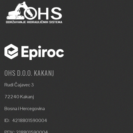
OHS D.O.O. KAKANJ
Rudi Čajavec 3
72240 Kakanj
Bosna i Hercegovina
ID: 4218801590004
PDV : 218801590004