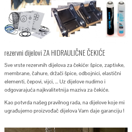
rezervni dijelovi ZA HIDRAULIČNE ČEKIĆE
Sve vrste rezervnih dijelova za čekiće: špice, zaptivke,
membrane, čahure, držači špice, odbojnici, elastični
elementi, čepovi, vijci, … Uz dijelove nudimo i
odgovarajuća najkvalitetnija maziva za čekiće.
Kao potvrda našeg pravilnog rada, na dijelove koje mi
ugrađujemo proizvođač dijelova Vam daje garanciju !