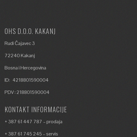
OHS D.O.O. KAKANJ
Rudi Čajavec 3
72240 Kakanj
Bosna i Hercegovina
ID: 4218801590004
PDV : 218801590004
KONTAKT INFORMACIJE
+ 387 61 447 787 – prodaja
+ 387 61 745 245 – servis