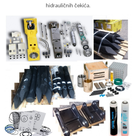
hidrauličnih čekića.