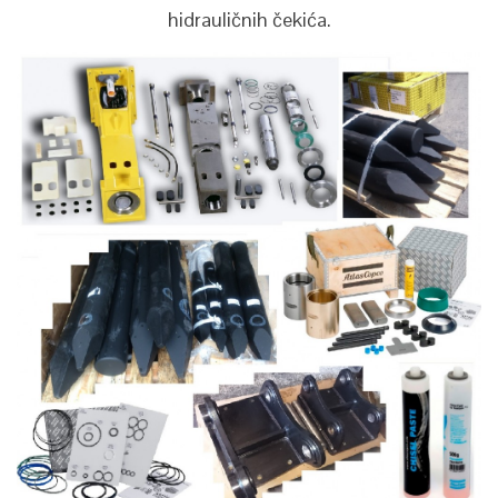
hidrauličnih čekića.