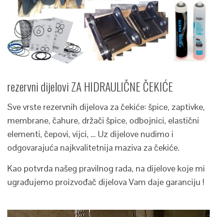
rezervni dijelovi ZA HIDRAULIČNE ČEKIĆE
Sve vrste rezervnih dijelova za čekiće: špice, zaptivke,
membrane, čahure, držači špice, odbojnici, elastični
elementi, čepovi, vijci, … Uz dijelove nudimo i
odgovarajuća najkvalitetnija maziva za čekiće.
Kao potvrda našeg pravilnog rada, na dijelove koje mi
ugrađujemo proizvođač dijelova Vam daje garanciju !