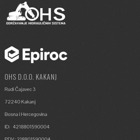
OHS D.O.O. KAKANJ
Rudi Čajavec 3
72240 Kakanj
Bosna i Hercegovina
ID: 4218801590004
PDV : 218801590004